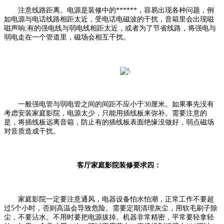
注意线路距离。电源是装修中的******，容易出现各种问题，例
如电源与电话线路相距太近，受电话电磁波的干扰，音箱里会出现嗞
嗞声响;有的强电线与弱电线相距太近，或者为了节省线路，将强电与
弱电走在一个管道里，磁场会相互干扰。
一般强电管与弱电管之间的间距不应小于30厘米。如果事先没有
考虑安装家庭影院，电源太少，只能用插线板来弥补。需要注意的
是，将插线板远离音箱，防止有的插线板表面绝缘没做好，弱点磁场
对音质造成干扰。
客厅家庭影院装修要求四：
家庭影院一定要注意通风，电器设备怕水怕潮，正常工作不要超
过5个小时，否则高温会导致危险。需要定期清理灰尘，用软毛刷子除
尘，不要沾水。不用时要把电源拔掉。机器非常精密，平常要轻拿轻