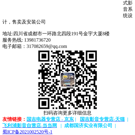
式影
音系
统设
计，售卖及安装公司
地址:四川省成都市一环路北四段191号金宇大厦8楼
服务热线: 13981736720
电子邮箱：317082659@qq.com
扫码咨询更多详细信息
友情链接：
国吉电器专营店 - 京东
|
国吉影音专营店-天猫
|
飞利浦影音
自营店-
当当网
|
成都国济实业有限公司 |
蜀ICP备2021002520号-1